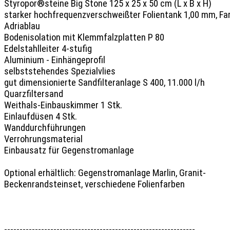
Styropor®steine Big Stone 125 x 25 x 50 cm (L x B x H) 

starker hochfrequenzverschweißter Folientank 1,00 mm, Far
Adriablau 

Bodenisolation mit Klemmfalzplatten P 80 

Edelstahlleiter 4-stufig 

Aluminium - Einhängeprofil 

selbststehendes Spezialvlies 

gut dimensionierte Sandfilteranlage S 400, 11.000 l/h 

Quarzfiltersand 

Weithals-Einbauskimmer 1 Stk. 

Einlaufdüsen 4 Stk. 

Wanddurchführungen 

Verrohrungsmaterial 

Einbausatz für Gegenstromanlage

Optional erhältlich: Gegenstromanlage Marlin, Granit-
Beckenrandsteinset, verschiedene Folienfarben

--------------------------------------------------------------
